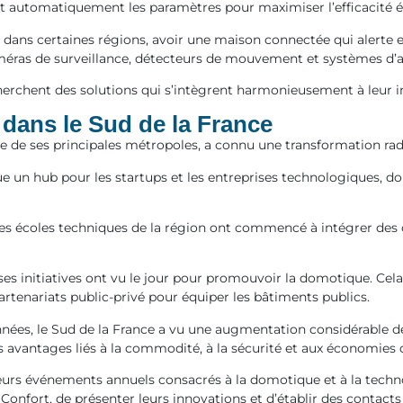
nt automatiquement les paramètres pour maximiser l’efficacité 
dans certaines régions, avoir une maison connectée qui alerte e
éras de surveillance, détecteurs de mouvement et systèmes d’al
herchent des solutions qui s’intègrent harmonieusement à leur 
 dans le Sud de la France
e de ses principales métropoles, a connu une transformation ra
ue un hub pour les startups et les entreprises technologiques, 
 les écoles techniques de la région ont commencé à intégrer des 
s initiatives ont vu le jour pour promouvoir la domotique. Cela 
artenariats public-privé pour équiper les bâtiments publics.
nnées, le Sud de la France a vu une augmentation considérable d
s avantages liés à la commodité, à la sécurité et aux économies 
ieurs événements annuels consacrés à la domotique et à la techno
fort, de présenter leurs innovations et d’établir des contacts a