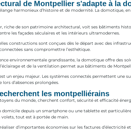
tural de Montpellier s'adapte à la 
mélange harmonieux d’histoire et de modernité. La domotique, e
r, riche de son patrimoine architectural, voit ses bâtiments hist
ntre les façades séculaires et les intérieurs ultramodernes.
elles constructions sont conçues dès le départ avec des infrast
s connectées sans compromettre l’esthétique.
ience environnementale grandissante, la domotique offre des so
’éclairage et de la ventilation permet aux bâtiments de Montpell
é est un enjeu majeur. Les systèmes connectés permettent une sur
e lors d’absences prolongées.
echerchent les montpelliérains
yens du monde, cherchent confort, sécurité et efficacité énerg
n domicile depuis un smartphone ou une tablette est particulièrem
 volets, tout est à portée de main.
aliser d’importantes économies sur les factures d’électricité et