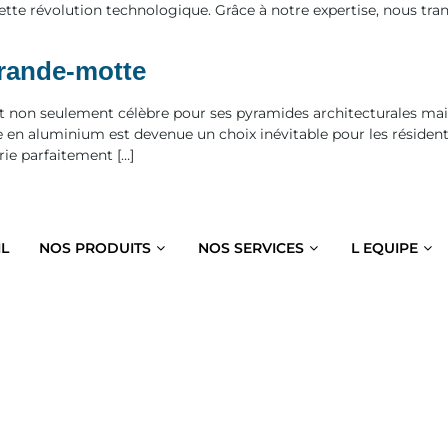
ette révolution technologique. Grâce à notre expertise, nous tra
grande-motte
t non seulement célèbre pour ses pyramides architecturales mai
 en aluminium est devenue un choix inévitable pour les résidents
ie parfaitement […]
IL
NOS PRODUITS
NOS SERVICES
L EQUIPE